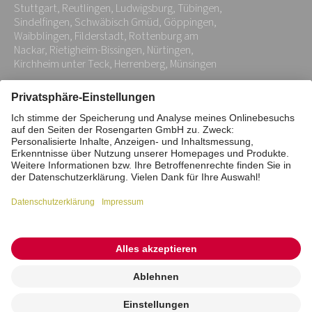
Stuttgart, Reutlingen, Ludwigsburg, Tübingen,
*
Sindelfingen, Schwäbisch Gmüd, Göppingen,
Waibblingen, Filderstadt, Rottenburg am
Nackar, Rietigheim-Bissingen, Nürtingen,
Kirchheim unter Teck, Herrenberg, Münsingen
Impressum
Datenschutz
Stiftung
Interne Meldestelle
Zahlungsmittel
Vertrag widerrufen
Barrierefreiheitserklärung
Cookie/Tracking-Einstellungen
© 2026 ROSENGARTEN-Tierbestattung