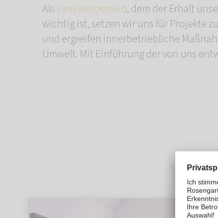
Als
Familienbetrieb
, dem der Erhalt uns
Pfote“ verankern wi
wichtig ist, setzen wir uns für Projekte
Nachhaltigkeitsgedanken und setzen ein 
und ergreifen innerbetriebliche Maßn
Umwelt. Mit Einführung der von uns en