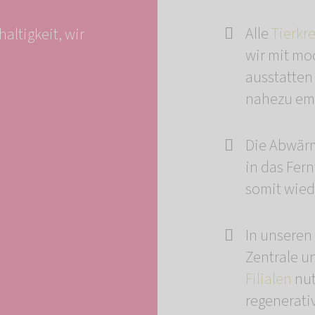
Alle
Tierkr
altigkeit, wir
wir mit mo
ausstatten
nahezu emi
Die Abwär
in das Fer
somit wied
In unseren
Zentrale u
Filialen
nut
regenerati