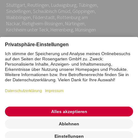
Stuttgart, Reutlingen, Ludwigsburg, Tübingen,
*
Sindelfingen, Schwäbisch Gmüd, Göppingen,
Waibblingen, Filderstadt, Rottenburg am
Nackar, Rietigheim-Bissingen, Nürtingen,
Kirchheim unter Teck, Herrenberg, Münsingen
Impressum
Datenschutz
Stiftung
Interne Meldestelle
Zahlungsmittel
Vertrag widerrufen
Barrierefreiheitserklärung
Cookie/Tracking-Einstellungen
© 2026 ROSENGARTEN-Tierbestattung