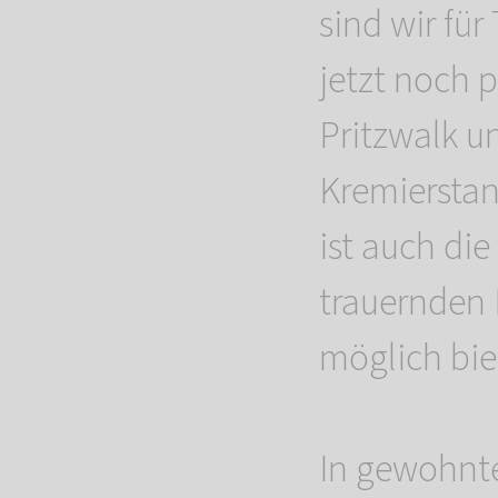
sind wir fü
jetzt noch 
Pritzwalk u
Kremiersta
ist auch die
trauernden 
möglich biet
In gewohnt