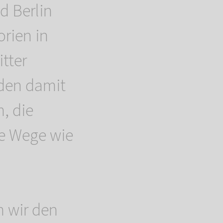
d Berlin
rien in
tter
den damit
m, die
ze Wege wie
 wir den