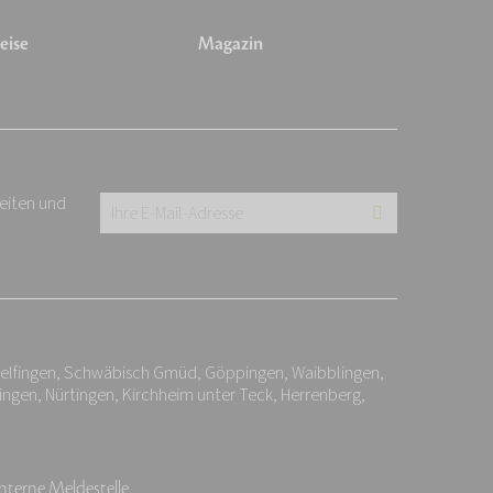
eise
Magazin
keiten und
Ihre
E-
Mail-
Adresse:
*
ndelfingen, Schwäbisch Gmüd, Göppingen, Waibblingen,
ingen, Nürtingen, Kirchheim unter Teck, Herrenberg,
Interne Meldestelle