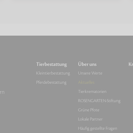
Tierbestattung
Über uns
Kr
Kleintierbestattung
Unsere Werte
Pferdebestattung
Aktuelles
rn
Tierkrematorien
ROSENGARTEN-Stiftung
Grüne Pfote
Lokale Partner
Häufig gestellte Fragen