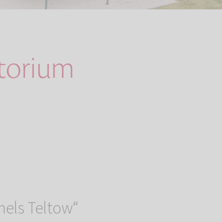
atorium
els Teltow“