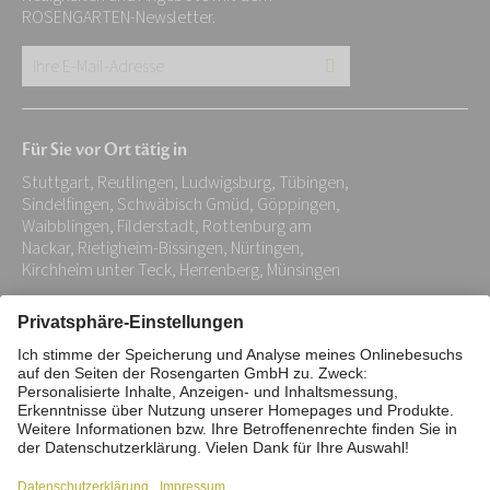
ROSENGARTEN-Newsletter.
Ihre
E-
Mail-
Für Sie vor Ort tätig in
Adresse:
Stuttgart, Reutlingen, Ludwigsburg, Tübingen,
*
Sindelfingen, Schwäbisch Gmüd, Göppingen,
Waibblingen, Filderstadt, Rottenburg am
Nackar, Rietigheim-Bissingen, Nürtingen,
Kirchheim unter Teck, Herrenberg, Münsingen
Impressum
Datenschutz
Stiftung
Interne Meldestelle
Zahlungsmittel
Vertrag widerrufen
Barrierefreiheitserklärung
Cookie/Tracking-Einstellungen