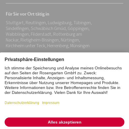
Mail-
Für Sie vor Ort tätig in
Adresse:
Stuttgart, Reutlingen, Ludwigsburg, Tübingen,
*
Sindelfingen, Schwäbisch Gmüd, Göppingen,
Waibblingen, Filderstadt, Rottenburg am
Nackar, Rietigheim-Bissingen, Nürtingen,
Kirchheim unter Teck, Herrenberg, Münsingen
Impressum
Datenschutz
Stiftung
Interne Meldestelle
Zahlungsmittel
Vertrag widerrufen
Barrierefreiheitserklärung
Cookie/Tracking-Einstellungen