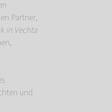
en
en Partner,
k in Vechta
hen,
es
ichten und