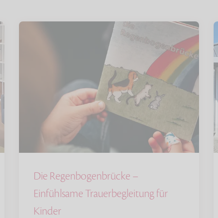
Die Regenbogenbrücke –
Einfühlsame Trauerbegleitung für
Kinder