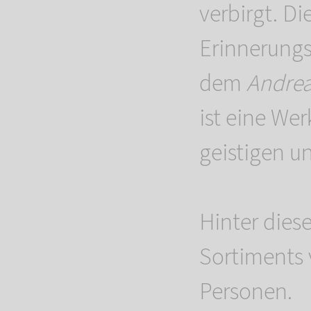
verbirgt. D
Erinnerungs
dem
Andre
ist eine Wer
geistigen u
Hinter dies
Sortiments 
Personen.