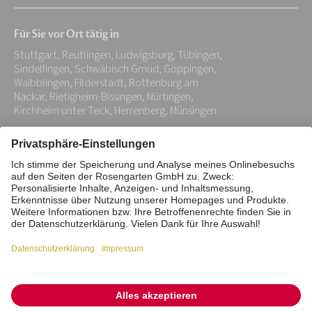
Mail-
Für Sie vor Ort tätig in
Adresse:
Stuttgart, Reutlingen, Ludwigsburg, Tübingen,
*
Sindelfingen, Schwäbisch Gmüd, Göppingen,
Waibblingen, Filderstadt, Rottenburg am
Nackar, Rietigheim-Bissingen, Nürtingen,
Kirchheim unter Teck, Herrenberg, Münsingen
Impressum
Datenschutz
Stiftung
Interne Meldestelle
Zahlungsmittel
Vertrag widerrufen
Barrierefreiheitserklärung
Cookie/Tracking-Einstellungen